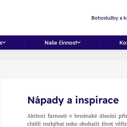
Bohoslužby a k
s
Naše činnost
Ko
Nápady a inspirace
Aktivní farnosti v brněnské diecézi při
chtěli rozhýbat nebo obohatit život věř