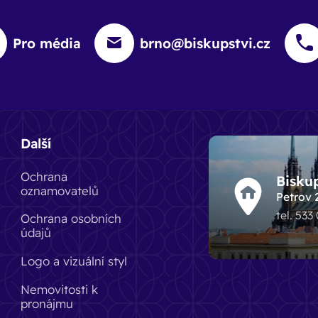
Pro média
brno@biskupstvi.cz
Další
Ochrana
Bisku
oznamovatelů
Petrov 
tel. 533
Ochrana osobních
údajů
Logo a vizuální styl
Nemovitosti k
pronájmu