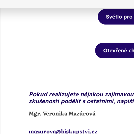
Světlo pro
Otevřené c
Pokud realizujete nějakou zajímavou 
zkušenosti podělit s ostatními, napiš
Mgr. Veronika Mazúrová
mazurova@biskupstvi.cz