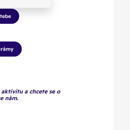
 tebe
hrámy
aktivitu a chcete se o
te nám.