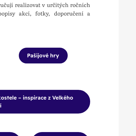
učují realizovat v určitých ročních
popisy akcí, fotky, doporučení a
Pašijové hry
ostele – inspirace z Velkého
í