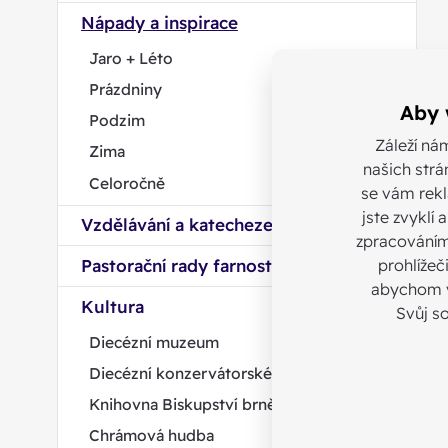
Nápady a inspirace
Jaro + Léto
Prázdniny
Aby 
Podzim
Záleží ná
Zima
našich strá
Celoročně
se vám rekl
jste zvyklí
Vzdělávání a katecheze
zpracováním
prohlížeč
Pastorační rady farnosti
abychom v
Kultura
Svůj s
Diecézní muzeum
Diecézní konzervátorské centrum
Knihovna Biskupství brněnského
Chrámová hudba