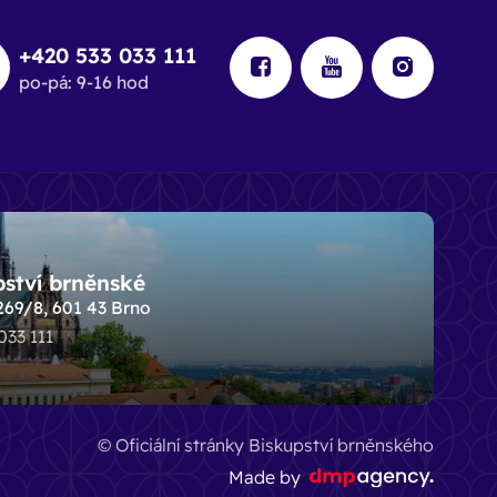
+420 533 033 111
po-pá: 9-16 hod
pství brněnské
269/8, 601 43 Brno
 033 111
© Oficiální stránky Biskupství brněnského
Made by