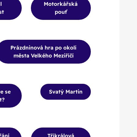
l
Motorkářská
st
pouť
Prázdninová hra po okolí
města Velkého Meziříčí
te se
Svatý Martin
t?
řání
Tříkrálová