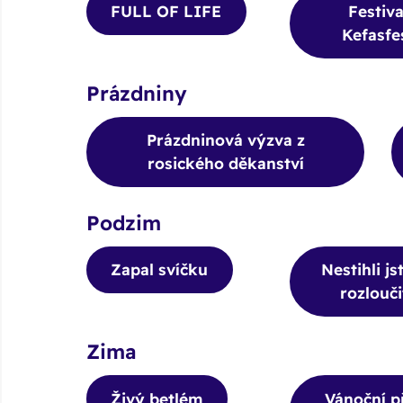
FULL OF LIFE
Festiva
Kefasfe
Prázdniny
Prázdninová výzva z
rosického děkanství
Podzim
Zapal svíčku
Nestihli js
rozlouči
Zima
Živý betlém
Vánoční p