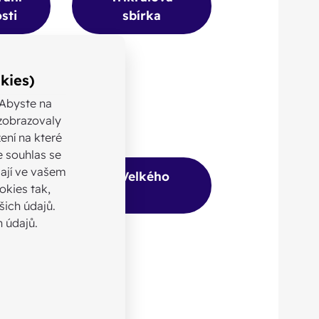
sti
sbírka
kies)
oly v kostele I.
 Abyste na
ezobrazovaly
ení na které
e souhlas se
ají ve vašem
le II. – inspirace z Velkého
okies tak,
í
ich údajů.
 údajů.
rmarky, bazary