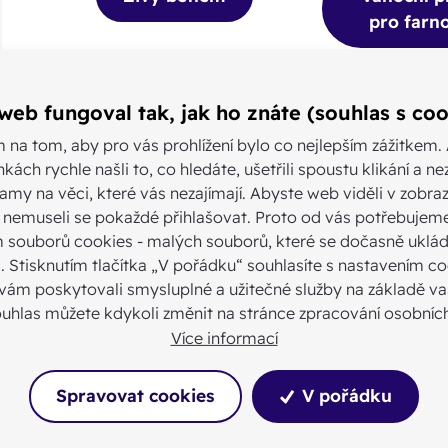
pro farno
web fungoval tak, jak ho znáte (souhlas s coo
Vánoční program pro šk
m na tom, aby pro vás prohlížení bylo co nejlepším zážitkem.
nkách rychle našli to, co hledáte, ušetřili spoustu klikání a n
amy na věci, které vás nezajímají. Abyste web viděli v zobraz
 a nemuseli se pokaždé přihlašovat. Proto od vás potřebujem
 souborů cookies - malých souborů, které se dočasně uklád
Vánoční program pro školy v koste
i. Stisknutím tlačítka „V pořádku“ souhlasíte s nastavením co
Meziříč
ám poskytovali smysluplné a užitečné služby na základě vaš
ouhlas můžete kdykoli změnit na stránce zpracování osobních
Celoročně
Více informací
Misijní kavárny, ja
Spravovat cookies
V pořádku