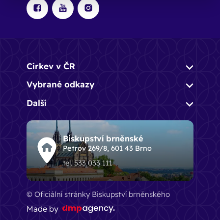
Církev v ČR
Vybrané odkazy
Další
Biskupství brněnské
Petrov 269/8, 601 43 Brno
tel. 533 033 111
© Oficiální stránky Biskupství brněnského
Made by