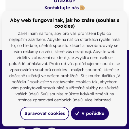
otázku?
Kontaktujte nás
SDÍLEJTE:
Aby web fungoval tak, jak ho znáte (souhlas s
cookies)
Záleží nám na tom, aby pro vás prohlížení bylo co
nejlepším zážitkem. Abyste na našich stránkách rychle našli
to, co hledáte, ušetřili spoustu klikání a nezobrazovaly se
vám reklamy na věci, které vás nezajímají. Abyste web
viděli v zobrazení na které jste zvyklí a nemuseli se
Buďte s námi v kontaktu
pokaždé přihlašovat. Proto od vás potřebujeme souhlas se
zpracováním souborů cookies - malých souborů, které se
Jsme k dispozici pokud potřebujete pomoci
dočasně ukládají ve vašem prohlížeči. Stisknutím tlačítka „V
pořádku“ souhlasíte s nastavením cookies tak, abychom
Pro média
vám poskytovali smysluplné a užitečné služby na základě
vašich údajů. Svůj souhlas můžete kdykoli změnit na
stránce zpracování osobních údajů.
Více informací
brno@biskupstvi.cz
Spravovat cookies
V pořádku
+420 533 033 111
po-pá: 9-16 hod