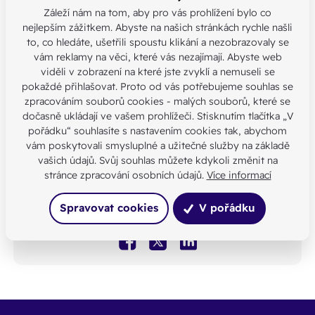
Žádost o poskytnutí relikvie blahoslavených
Záleží nám na tom, aby pro vás prohlížení bylo co
Jana Buly a Václava Drboly
nejlepším zážitkem. Abyste na našich stránkách rychle našli
Stáhnout
to, co hledáte, ušetřili spoustu klikání a nezobrazovaly se
vám reklamy na věci, které vás nezajímají. Abyste web
Příloha k vyúčtování PP 2025 - porovnání
viděli v zobrazení na které jste zvyklí a nemuseli se
skutečných nákladů a výnosů s rozpočtem -
pokaždé přihlašovat. Proto od vás potřebujeme souhlas se
XLSX
zpracováním souborů cookies - malých souborů, které se
Stáhnout
dočasně ukládají ve vašem prohlížeči. Stisknutím tlačítka „V
pořádku“ souhlasíte s nastavením cookies tak, abychom
vám poskytovali smysluplné a užitečné služby na základě
Našli jste chybu nebo máte jinou
vašich údajů. Svůj souhlas můžete kdykoli změnit na
stránce zpracování osobních údajů.
Více informací
otázku?
Kontaktujte nás
Spravovat cookies
V pořádku
SDÍLEJTE: