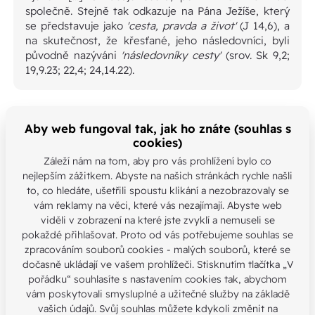
společně. Stejně tak odkazuje na Pána Ježíše, který
se představuje jako
'cesta, pravda a život'
(J 14,6), a
na skutečnost, že křesťané, jeho následovníci, byli
původně nazýváni
'následovníky cesty'
(srov. Sk 9,2;
19,9.23; 22,4; 24,14.22).
Synodalita především označuje zvláštní styl, který
Aby web fungoval tak, jak ho znáte (souhlas s
charakterizuje život a poslání církve a vyjadřuje její
cookies)
přirozenost jako Božího lidu, který putuje společně a
Záleží nám na tom, aby pro vás prohlížení bylo co
shromažďuje se ve shromáždění, povolán Pánem
nejlepším zážitkem. Abyste na našich stránkách rychle našli
Ježíšem v síle Ducha svatého, aby hlásal evangelium.
to, co hledáte, ušetřili spoustu klikání a nezobrazovaly se
Synodalita by se měla projevovat v běžném způsobu
vám reklamy na věci, které vás nezajímají. Abyste web
života a práce církve. (Vademecum 1.2)
viděli v zobrazení na které jste zvyklí a nemuseli se
pokaždé přihlašovat. Proto od vás potřebujeme souhlas se
zpracováním souborů cookies - malých souborů, které se
dočasně ukládají ve vašem prohlížeči. Stisknutím tlačítka „V
pořádku“ souhlasíte s nastavením cookies tak, abychom
vám poskytovali smysluplné a užitečné služby na základě
vašich údajů. Svůj souhlas můžete kdykoli změnit na