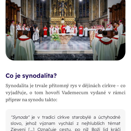
Co je synodalita?
Synodalita je trvale přítomný rys v dějinách církve – co
vyjadřuje, o tom hovoří Vademecum vydané v rámci
příprav na synodu takto:
"Synoda"
je v tradici církve starobylé a úctyhodné
slovo, jehož význam vychází z nejhlubších témat
Zjevení [...] Označuje cestu, po níž Boží lid kráčí