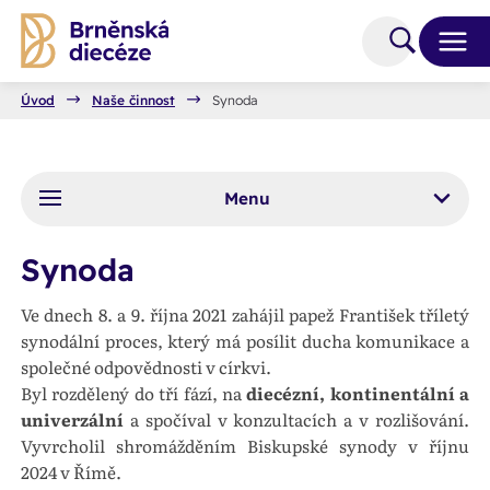
Úvod
Naše činnost
Synoda
Menu
Synoda
Ve dnech 8. a 9. října 2021 zahájil papež František tříletý
synodální proces, který má posílit ducha komunikace a
společné odpovědnosti v církvi.
Byl rozdělený do tří fází, na
diecézní, kontinentální a
univerzální
a spočíval v konzultacích a v rozlišování.
Vyvrcholil shromážděním Biskupské synody v říjnu
2024 v Římě.