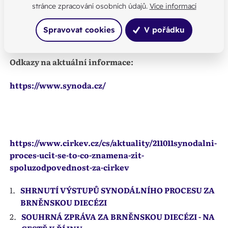
stránce zpracování osobních údajů.
Více informací
Spravovat cookies
V pořádku
Vademecum k synodě o synodalitě
Odkazy na aktuální informace:
https://www.synoda.cz/
https://www.cirkev.cz/cs/aktuality/211011synodalni-
proces-ucit-se-to-co-znamena-zit-
spoluzodpovednost-za-cirkev
SHRNUTÍ VÝSTUPŮ SYNODÁLNÍHO PROCESU ZA
BRNĚNSKOU DIECÉZI
SOUHRNÁ ZPRÁVA ZA BRNĚNSKOU DIECÉZI - NA