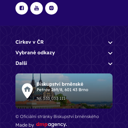
Církev v ČR
Vybrané odkazy
Další
Biskupství brněnské
Petrov 269/8, 601 43 Brno
tel. 533 033 111
© Oficiální stránky Biskupství brněnského
Made by