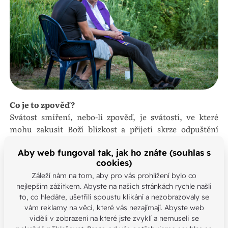
Co je to zpověď?
Svátost smíření, nebo-li zpověď, je svátostí, ve které
mohu zakusit Boží blízkost a přijetí skrze odpuštění
vlastních chyb (hříchů). To se děje na základě našeho
Aby web fungoval tak, jak ho znáte (souhlas s
vyznání a lítosti a prostřednictvím modlitby
cookies)
(rozhřešení) kněze.
Záleží nám na tom, aby pro vás prohlížení bylo co
nejlepším zážitkem. Abyste na našich stránkách rychle našli
Samotné zpovědi obvykle předchází osobní zpytování
to, co hledáte, ušetřili spoustu klikání a nezobrazovaly se
svědomí a uvědomění si pochybení, která člověk učinil
vám reklamy na věci, které vás nezajímají. Abyste web
ve vztahu k Bohu, k druhým lidem, ke všemu
viděli v zobrazení na které jste zvyklí a nemuseli se
stvořenému nebo k sobě samotnému. Kromě odpuštění