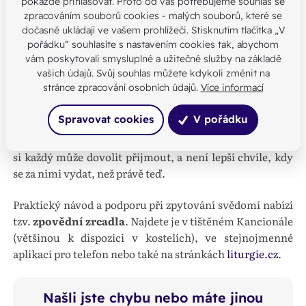
pokaždé přihlašovat. Proto od vás potřebujeme souhlas se
by měl věřící odcházet ze zpovědnice s vnitřním
zpracováním souborů cookies - malých souborů, které se
pokojem a ujištěním o Boží lásce k němu, která ho
dočasně ukládají ve vašem prohlížeči. Stisknutím tlačítka „V
motivuje k proměně života.
pořádku“ souhlasíte s nastavením cookies tak, abychom
vám poskytovali smysluplné a užitečné služby na základě
vašich údajů. Svůj souhlas můžete kdykoli změnit na
Pro ty, kteří ke zpovědi přistoupit z jakéhokoliv důvodu
stránce zpracování osobních údajů.
Více informací
nemohou, nebo nechtějí, nabízíme možnost
duchovního rozhovoru.
Spravovat cookies
V pořádku
Vnitřní pokoj a uzdravení patří mezi obrovské dary, které
si každý může dovolit přijmout, a není lepší chvíle, kdy
se za nimi vydat, než právě teď.
Praktický návod a podporu při zpytování svědomí nabízí
tzv.
zpovědní zrcadla
. Najdete je v tištěném Kancionále
(většinou k dispozici v kostelích), ve stejnojmenné
aplikaci pro telefon nebo také na stránkách
liturgie.cz
.
Našli jste chybu nebo máte jinou