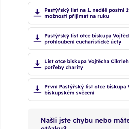
Pastýřský list na 1. neděli postní
možnosti přijímat na ruku
Pastýřský list otce biskupa Vojtěc
prohloubení eucharistické úcty
List otce biskupa Vojtěcha Cikrleh
potřeby charity
První Pastýřský list otce biskupa
biskupském svěcení
Našli jste chybu nebo máte
otázku?