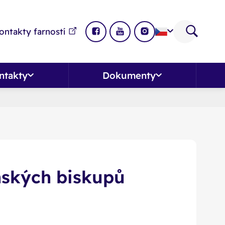
ontakty farností
ntakty
Dokumenty
ěnských biskupů