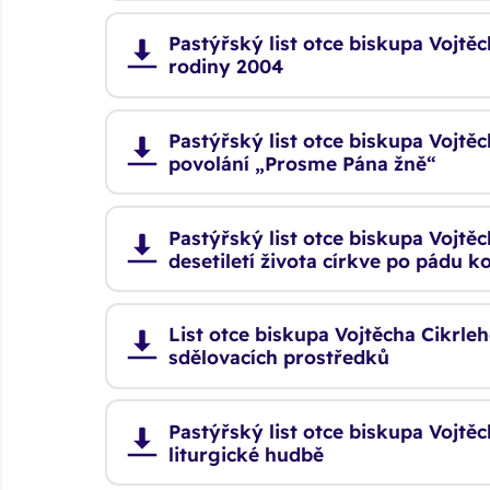
Pastýřský list otce biskupa Vojtě
rodiny 2004
Pastýřský list otce biskupa Vojtěc
povolání „Prosme Pána žně“
Pastýřský list otce biskupa Vojtěc
desetiletí života církve po pádu
List otce biskupa Vojtěcha Cikrl
sdělovacích prostředků
Pastýřský list otce biskupa Vojtěc
liturgické hudbě