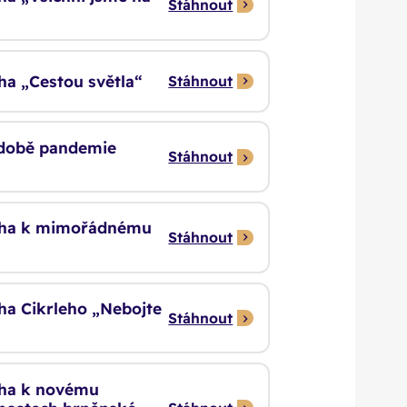
Stáhnout
cha „Cestou světla“
Stáhnout
v době pandemie
Stáhnout
těcha k mimořádnému
Stáhnout
cha Cikrleho „Nebojte
Stáhnout
ěcha k novému