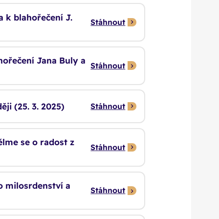
a k blahořečení J.
Stáhnout
ahořečení Jana Buly a
Stáhnout
ji (25. 3. 2025)
Stáhnout
ělme se o radost z
Stáhnout
o milosrdenství a
Stáhnout