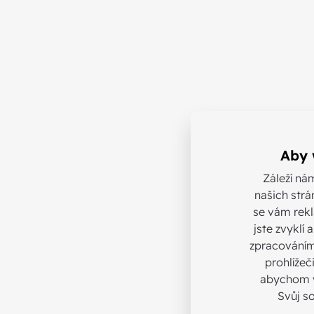
Aby 
Záleží ná
našich strá
se vám rekl
jste zvyklí
zpracováním
prohlížeč
abychom v
Svůj s