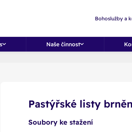
Bohoslužby a k
s
Naše činnost
Ko
Pastýřské listy brn
Soubory ke stažení