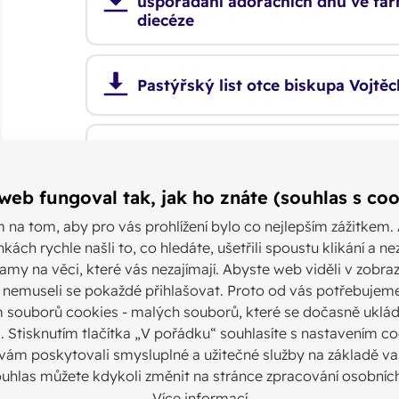
uspořádání adoračních dnů ve fa
diecéze
Pastýřský list otce biskupa Vojtě
Pastýřský list otce biskupa Vojtě
web fungoval tak, jak ho znáte (souhlas s coo
Pastýřský list otce biskupa Vojtě
m na tom, aby pro vás prohlížení bylo co nejlepším zážitkem.
setkání rodin 2012
nkách rychle našli to, co hledáte, ušetřili spoustu klikání a n
amy na věci, které vás nezajímají. Abyste web viděli v zobraz
 a nemuseli se pokaždé přihlašovat. Proto od vás potřebujem
Pastýřský list otce biskupa Vojtě
 souborů cookies - malých souborů, které se dočasně uklád
2012
i. Stisknutím tlačítka „V pořádku“ souhlasíte s nastavením co
ám poskytovali smysluplné a užitečné služby na základě vaš
ouhlas můžete kdykoli změnit na stránce zpracování osobních
Pastýřský list otce biskupa Vojtěc
velikonočního tridua
Více informací