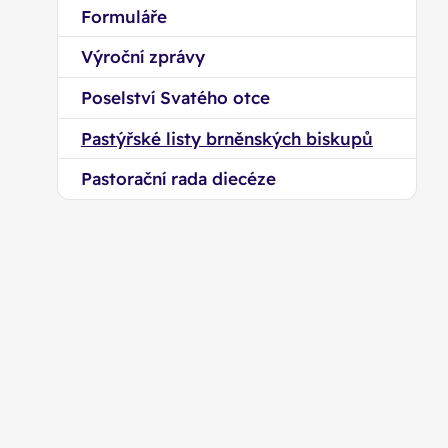
Formuláře
Výroční zprávy
Poselství Svatého otce
Pastýřské listy brněnských biskupů
Pastorační rada diecéze