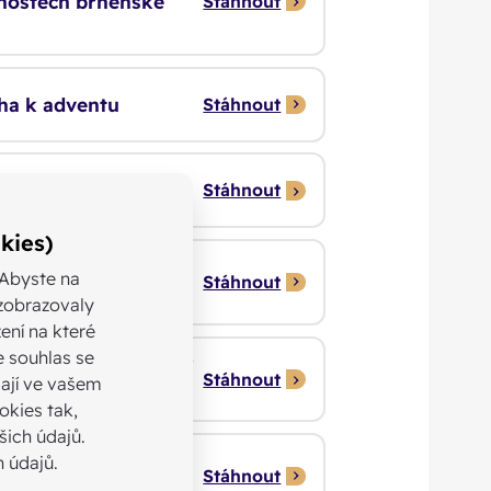
rnostech brněnské
Stáhnout
cha k adventu
Stáhnout
cha k postní době
Stáhnout
kies)
cha k VII. světovému
 Abyste na
Stáhnout
ezobrazovaly
ení na které
e souhlas se
cha k Roku biřmování
Stáhnout
ají ve vašem
okies tak,
ich údajů.
 údajů.
ha k prožívání
Stáhnout