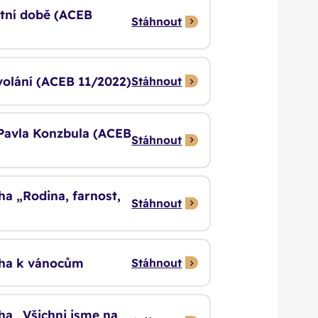
stní době (ACEB
Stáhnout
volání (ACEB 11/2022)
Stáhnout
 Pavla Konzbula (ACEB
Stáhnout
ha „Rodina, farnost,
Stáhnout
ěcha k vánocům
Stáhnout
cha „Všichni jsme na