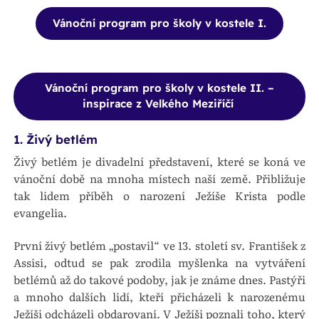
Vánoční program pro školy v kostele I.
Vánoční program pro školy v kostele II. –
inspirace z Velkého Meziříčí
1. Živý betlém
Živý betlém je divadelní představení, které se koná ve
vánoční době na mnoha místech naší země. Přibližuje
tak lidem příběh o narození Ježíše Krista podle
evangelia.
První živý betlém „postavil“ ve 13. století sv. František z
Assisi, odtud se pak zrodila myšlenka na vytváření
betlémů až do takové podoby, jak je známe dnes. Pastýři
a mnoho dalších lidí, kteří přicházeli k narozenému
Ježíši odcházeli obdarovaní. V Ježíši poznali toho, který