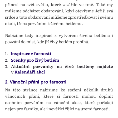
přinesl na svět světlo, které zazářilo ve tmě. Také my
můžeme odcházet obdarováni, když otevřeme Ježíši svá
srdce a toto obdarování můžeme zprostředkovat i svému
okolí, třeba pozváním k živému betlému.
Nabízíme tedy inspiraci k vytvoření živého betléma i
pozvání do míst, kde již živý betlém probíhá.
Inspirace z farností
Scénky pro živý betlém
Aktuální pozvánky na živé betlémy najdete
v
Kalendáři akcí
2. Vánoční přání pro farnosti
Na této stránce nabízíme ke stažení několik druhů
vánočních přání, které si farnosti mohou doplnit
osobním pozváním na vánoční akce, které pořádají
nejen pro farníky, ale i nevěřící žijící na území farnosti.