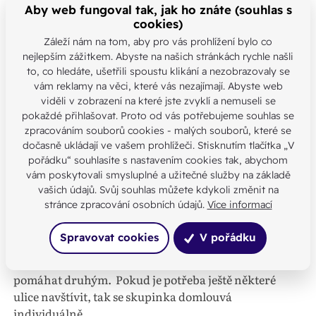
návštěva v našem kostele a bývají mile překvapeni
Aby web fungoval tak, jak ho znáte (souhlas s
cookies)
atmosférou i přijetím a následným požehnáním od
místního kněze. V den, kdy chodíme koledovat, se
Záleží nám na tom, aby pro vás prohlížení bylo co
nejlepším zážitkem. Abyste na našich stránkách rychle našli
všechny děti i s rodiči sejdou v kostele, náš kněz je
to, co hledáte, ušetřili spoustu klikání a nezobrazovaly se
vlídně přivítá a koledníci vyjdou s Božím požehnáním
vám reklamy na věci, které vás nezajímají. Abyste web
po vesnici. Jeden z mých synů vždy koledníky vyfotí a
viděli v zobrazení na které jste zvyklí a nemuseli se
také každou skupinku zvlášť.
pokaždé přihlašovat. Proto od vás potřebujeme souhlas se
zpracováním souborů cookies - malých souborů, které se
Často se mi pak ozývají děti, které již nenavštěvují
dočasně ukládají ve vašem prohlížeči. Stisknutím tlačítka „V
školu v Moravanech, že se chtějí další rok znovu
pořádku“ souhlasíte s nastavením cookies tak, abychom
vám poskytovali smysluplné a užitečné služby na základě
zapojit. Většinou chodíme koledovat v sobotu a
vašich údajů. Svůj souhlas můžete kdykoli změnit na
v neděli vždy nechávám sloužit mši svatou za
stránce zpracování osobních údajů.
Více informací
koledníky, jejich doprovod i všechny, které koledníci
navštíví. Děti v kostýmech nesou v obětním průvodu
Spravovat cookies
V pořádku
dary. Je na ně krásný pohled, všichni farníci se
usmívají i s vědomím, že se tyto děti učí od útlého věku
pomáhat druhým.
Pokud je potřeba ještě některé
ulice navštívit, tak se skupinka domlouvá
individuálně.