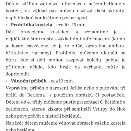
Dětem sdělíme zajímavé informace o našem betlémě v
kostele, na výklad pak můžou navázat další aktivity,
např. hledání konkrétních postav apod.
•
Prohlídka kostela
– cca 10 - 15 min
Děti provedeme kostelem a seznámíme je s
nejdůležitějšími místy a základními informacemi (komu
je kostel zasvěcený, co je to oltář, kazatelna, ambon,
křtitelnice, varhany). Prohlídku můžeme ukončit na
kůru, kde si děti mohou zazpívat koledu, pokud je
přítomen někdo, kdo hraje na varhany, může je
doprovodit.
•
Vánoční příběh
– cca 10 min
Vyprávíme příběh o narození Ježíše nebo o putování tří
králů do Betléma s použitím obrázků či postaviček.
Dětem od 4. třídy můžeme pustit prezentaci O Betlémě a
betlémech, kterou získáte při semináři Vstupy do škol
nebo povyprávět o historii betlémů.
Na závěr dětem můžeme věnovat obrázek vašeho kostela
nebo betléma.