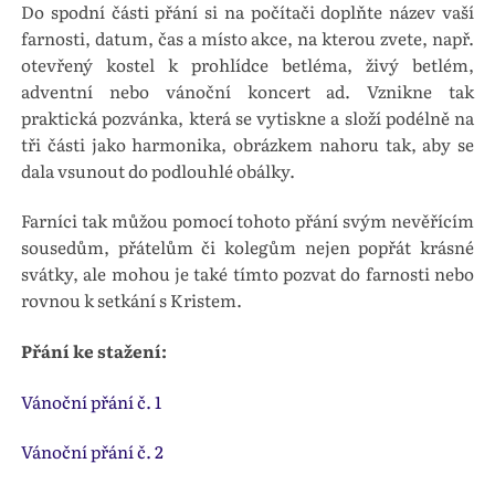
Do spodní části přání si na počítači doplňte název vaší
farnosti, datum, čas a místo akce, na kterou zvete, např.
otevřený kostel k prohlídce betléma, živý betlém,
adventní nebo vánoční koncert ad. Vznikne tak
praktická pozvánka, která se vytiskne a složí podélně na
tři části jako harmonika, obrázkem nahoru tak, aby se
dala vsunout do podlouhlé obálky.
Farníci tak můžou pomocí tohoto přání svým nevěřícím
sousedům, přátelům či kolegům nejen popřát krásné
svátky, ale mohou je také tímto pozvat do farnosti nebo
rovnou k setkání s Kristem.
Přání ke stažení:
Vánoční přání č. 1
Vánoční přání č. 2