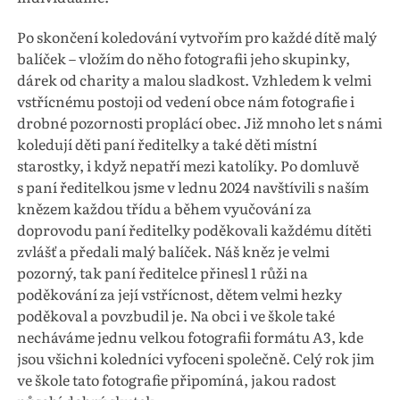
Po skončení koledování vytvořím pro každé dítě malý
balíček – vložím do něho fotografii jeho skupinky,
dárek od charity a malou sladkost. Vzhledem k velmi
vstřícnému postoji od vedení obce nám fotografie i
drobné pozornosti proplácí obec. Již mnoho let s námi
koledují děti paní ředitelky a také děti místní
starostky, i když nepatří mezi katolíky. Po domluvě
s paní ředitelkou jsme v lednu 2024 navštívili s naším
knězem každou třídu a během vyučování za
doprovodu paní ředitelky poděkovali každému dítěti
zvlášť a předali malý balíček. Náš kněz je velmi
pozorný, tak paní ředitelce přinesl 1 růži na
poděkování za její vstřícnost, dětem velmi hezky
poděkoval a povzbudil je. Na obci i ve škole také
necháváme jednu velkou fotografii formátu A3, kde
jsou všichni koledníci vyfoceni společně. Celý rok jim
ve škole tato fotografie připomíná, jakou radost