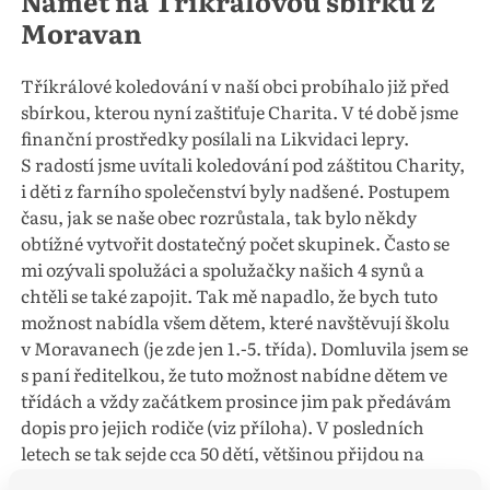
Námět na Tříkrálovou sbírku z
Moravan
Tříkrálové koledování v naší obci probíhalo již před
sbírkou, kterou nyní zaštiťuje Charita. V té době jsme
finanční prostředky posílali na Likvidaci lepry.
S radostí jsme uvítali koledování pod záštitou Charity,
i děti z farního společenství byly nadšené. Postupem
času, jak se naše obec rozrůstala, tak bylo někdy
obtížné vytvořit dostatečný počet skupinek. Často se
mi ozývali spolužáci a spolužačky našich 4 synů a
chtěli se také zapojit. Tak mě napadlo, že bych tuto
možnost nabídla všem dětem, které navštěvují školu
v Moravanech (je zde jen 1.-5. třída). Domluvila jsem se
s paní ředitelkou, že tuto možnost nabídne dětem ve
třídách a vždy začátkem prosince jim pak předávám
dopis pro jejich rodiče (viz příloha). V posledních
letech se tak sejde cca 50 dětí, většinou přijdou na
informativní setkání i s rodiči. Pro mnohé je to 1.