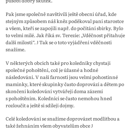
působí dobrý skutek.
Pak jsme společně navštívili ještě obecní úřad, kde
stejným způsobem náš kněz poděkoval paní starostce
a všem, kteří se zapojili např. do počítání sbírky. Bylo
to velmi milé. Jak říká sv. Terezie: „Vděčnost přitahuje
další milosti“.
Tak se o toto vyjádření vděčnosti
J
snažíme.
V některých obcích také pro koledníky chystají
společné pohoštění, což je úžasné a hodné
následování. V naší farnosti jsou velmi pohostinné
maminky, které skupinky často doprovází a dětem po
skončení koledování vytvářejí doma zázemí
s pohoštěním. Koledníci se často nemohou hned
rozloučit a ještě si sdílejí dojmy.
Celé koledování se snažíme doprovázet modlitbou a
také žehnáním všem obyvatelům obce
J