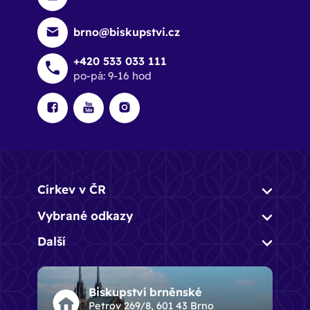
brno@biskupstvi.cz
+420 533 033 111
po-pá: 9-16 hod
Církev v ČR
Vybrané odkazy
Další
Biskupství brněnské
Petrov 269/8, 601 43 Brno