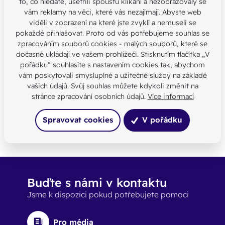
to, co hledáte, ušetřili spoustu klikání a nezobrazovaly se
inspirace z Velkého Meziřičí
vám reklamy na věci, které vás nezajímají. Abyste web
viděli v zobrazení na které jste zvyklí a nemuseli se
pokaždé přihlašovat. Proto od vás potřebujeme souhlas se
zpracováním souborů cookies - malých souborů, které se
dočasně ukládají ve vašem prohlížeči. Stisknutím tlačítka „V
Našli jste chybu nebo máte jinou
pořádku“ souhlasíte s nastavením cookies tak, abychom
otázku?
vám poskytovali smysluplné a užitečné služby na základě
Kontaktujte nás
vašich údajů. Svůj souhlas můžete kdykoli změnit na
stránce zpracování osobních údajů.
Více informací
SDÍLEJTE:
Spravovat cookies
V pořádku
Buďte s námi v kontaktu
Jsme k dispozici pokud potřebujete pomoci
Pro média