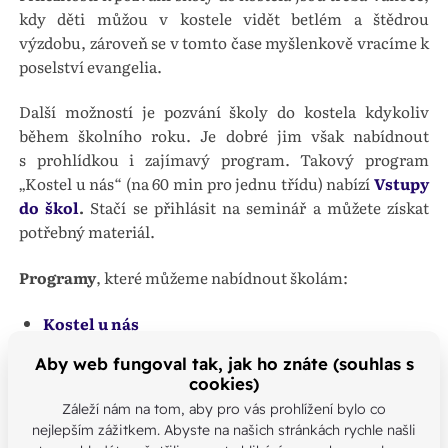
kdy děti můžou v kostele vidět betlém a štědrou
výzdobu, zároveň se v tomto čase myšlenkově vracíme k
poselství evangelia.
Další možností je pozvání školy do kostela kdykoliv
během školního roku. Je dobré jim však nabídnout
s prohlídkou i zajímavý program. Takový program
„Kostel u nás“ (na 60 min pro jednu třídu) nabízí
Vstupy
do škol
.
Stačí se přihlásit na seminář a můžete získat
potřebný materiál.
Programy
, které můžeme nabídnout školám:
Kostel u nás
Vánoční program pro školy v kostele I
Aby web fungoval tak, jak ho znáte (souhlas s
cookies)
Vánoční program pro školy v kostele II –
inspirace z Velkého Meziřičí
Záleží nám na tom, aby pro vás prohlížení bylo co
nejlepším zážitkem. Abyste na našich stránkách rychle našli
Velikonoční program pro školy v kostele –