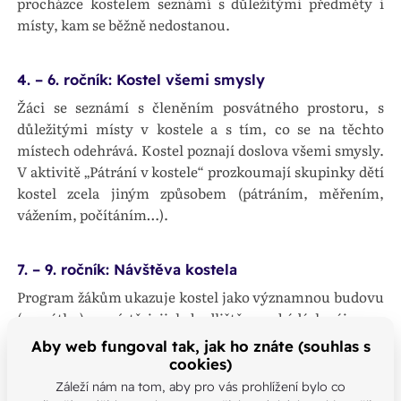
procházce kostelem seznámí s důležitými předměty i
místy, kam se běžně nedostanou.
4. – 6. ročník: Kostel všemi smysly
Žáci se seznámí s členěním posvátného prostoru, s
důležitými místy v kostele a s tím, co se na těchto
místech odehrává. Kostel poznají doslova všemi smysly.
V aktivitě „Pátrání v kostele“ prozkoumají skupinky dětí
kostel zcela jiným způsobem (pátráním, měřením,
vážením, počítáním…).
7. – 9. ročník: Návštěva kostela
Program žákům ukazuje kostel jako významnou budovu
(památku) v místě jejich bydliště a nabádá k zájmu o
kulturní bohatství regionu.
Aby web fungoval tak, jak ho znáte (souhlas s
Žáci si rozšíří své znalosti v oblasti základních pojmů a
cookies)
symbolů křesťanské kultury. Poznají kostel jako místo
Záleží nám na tom, aby pro vás prohlížení bylo co