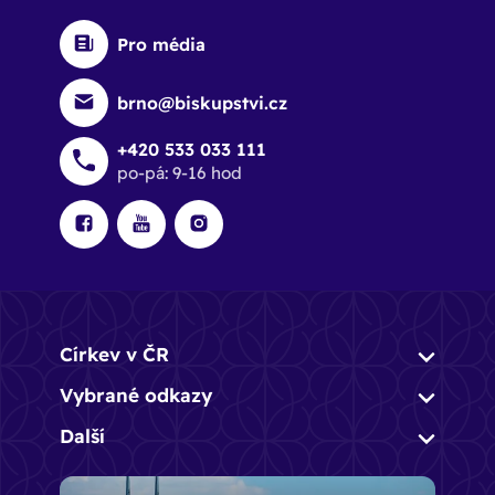
Pro média
brno@biskupstvi.cz
+420 533 033 111
po-pá: 9-16 hod
Církev v ČR
Vybrané odkazy
Další