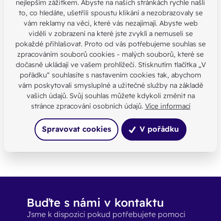
slavení, krásy a umění, ale i hledání, ticha a modlitby.
nejlepším zážitkem. Abyste na našich stránkách rychle našli
to, co hledáte, ušetřili spoustu klikání a nezobrazovaly se
vám reklamy na věci, které vás nezajímají. Abyste web
viděli v zobrazení na které jste zvyklí a nemuseli se
Materiál můžete získat přihlášením se na seminář na
pokaždé přihlašovat. Proto od vás potřebujeme souhlas se
adrese: kc.biskupstvi.cz/vstupy/
zpracováním souborů cookies - malých souborů, které se
dočasně ukládají ve vašem prohlížeči. Stisknutím tlačítka „V
pořádku“ souhlasíte s nastavením cookies tak, abychom
Našli jste chybu nebo máte jinou
vám poskytovali smysluplné a užitečné služby na základě
otázku?
vašich údajů. Svůj souhlas můžete kdykoli změnit na
Kontaktujte nás
stránce zpracování osobních údajů.
Více informací
SDÍLEJTE:
Spravovat cookies
V pořádku
Buďte s námi v kontaktu
Jsme k dispozici pokud potřebujete pomoci