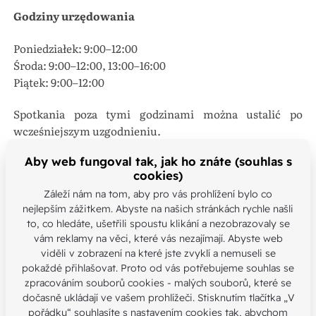
Godziny urzędowania
Poniedziałek: 9:00–12:00
Środa: 9:00–12:00, 13:00–16:00
Piątek: 9:00–12:00
Spotkania poza tymi godzinami można ustalić po
wcześniejszym uzgodnieniu.
Aby web fungoval tak, jak ho znáte (souhlas s
Kontakt dla mediów
cookies)
Rzeczniczka prasowa: Anežka Benešová
Záleží nám na tom, aby pro vás prohlížení bylo co
nejlepším zážitkem. Abyste na našich stránkách rychle našli
Telefon: +420 728 218 227
to, co hledáte, ušetřili spoustu klikání a nezobrazovaly se
E-mail:
komunikace@biskupstvi.cz
vám reklamy na věci, které vás nezajímají. Abyste web
viděli v zobrazení na které jste zvyklí a nemuseli se
Katedra św. Piotra i Pawła
pokaždé přihlašovat. Proto od vás potřebujeme souhlas se
Rzymskokatolicka parafia przy Katedrze św. Piotra i
zpracováním souborů cookies - malých souborů, které se
Pawła, Brno
dočasně ukládají ve vašem prohlížeči. Stisknutím tlačítka „V
pořádku“ souhlasíte s nastavením cookies tak, abychom
Adres: Petrov 268/9, 602 00 Brno