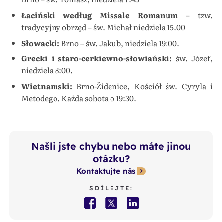
Łaciński według Missale Romanum –⁠⁠⁠⁠⁠⁠
tzw.
tradycyjny obrzęd –⁠⁠⁠⁠⁠⁠ św. Michał niedziela 15.00
Słowacki:
Brno –⁠⁠⁠⁠⁠⁠ św. Jakub, niedziela 19:00.
Grecki i staro-cerkiewno-słowiański:
św. Józef,
niedziela 8:00.
Wietnamski:
Brno-Židenice, Kościół św. Cyryla i
Metodego. Każda sobota o 19:30.
Našli jste chybu nebo máte jinou
otázku?
Kontaktujte nás
SDÍLEJTE: