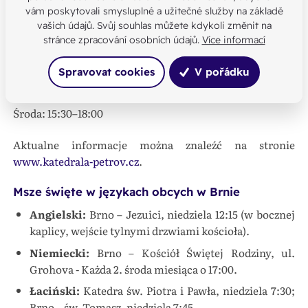
vám poskytovali smysluplné a užitečné služby na základě
Telefon: +420 543 235 031
vašich údajů. Svůj souhlas můžete kdykoli změnit na
E-mail: brno-katedrala@dieceze.cz
stránce zpracování osobních údajů.
Více informací
NIP (IČ): 65348681
Spravovat cookies
V pořádku
Godziny urzędowania kancelarii parafialnej
Poniedziałek: 14:30–17:00
Środa: 15:30–18:00
Aktualne informacje można znaleźć na stronie
www.katedrala-petrov.cz
.
Msze święte w językach obcych w Brnie
Angielski:
Brno –⁠⁠⁠⁠⁠⁠ Jezuici, niedziela 12:15 (w bocznej
kaplicy, wejście tylnymi drzwiami kościoła).
Niemiecki:
Brno –⁠⁠⁠⁠⁠⁠ Kościół Świętej Rodziny, ul.
Grohova - Każda 2. środa miesiąca o 17:00.
Łaciński:
Katedra św. Piotra i Pawła, niedziela 7:30;
Brno –⁠⁠⁠⁠⁠⁠ św. Tomasz, niedziela 7:45