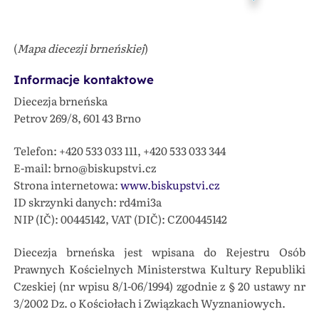
(
Mapa diecezji brneńskiej
)
Informacje kontaktowe
Diecezja brneńska
Petrov 269/8, 601 43 Brno
Telefon: +420 533 033 111, +420 533 033 344
E-mail: brno@biskupstvi.cz
Strona internetowa:
www.biskupstvi.cz
ID skrzynki danych: rd4mi3a
NIP (IČ): 00445142, VAT (DIČ): CZ00445142
Diecezja brneńska jest wpisana do Rejestru Osób
Prawnych Kościelnych Ministerstwa Kultury Republiki
Czeskiej (nr wpisu 8/1-06/1994) zgodnie z § 20 ustawy nr
3/2002 Dz. o Kościołach i Związkach Wyznaniowych.