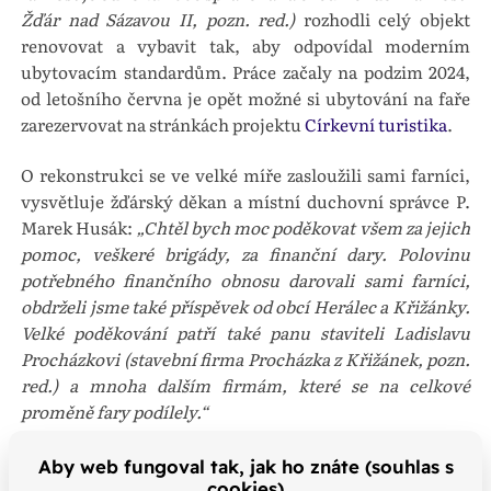
Žďár nad Sázavou II, pozn. red.)
rozhodli celý objekt
renovovat a vybavit tak, aby odpovídal moderním
ubytovacím standardům. Práce začaly na podzim 2024,
od letošního června je opět možné si ubytování na faře
zarezervovat na stránkách projektu
Církevní turistika
.
O rekonstrukci se ve velké míře zasloužili sami farníci,
vysvětluje žďárský děkan a místní duchovní správce P.
Marek Husák:
„Chtěl bych moc poděkovat všem za jejich
pomoc, veškeré brigády, za finanční dary. Polovinu
potřebného finančního obnosu darovali sami farníci,
obdrželi jsme také příspěvek od obcí Herálec a Křižánky.
Velké poděkování patří také panu staviteli Ladislavu
Procházkovi (stavební firma Procházka z Křižánek, pozn.
red.) a mnoha dalším firmám, které se na celkové
proměně fary podílely.“
Slavnostní žehnání rekreačního objektu herálecké fary
Aby web fungoval tak, jak ho znáte (souhlas s
provázel bohatý doprovodný program: v 11 hodin slavili
cookies)