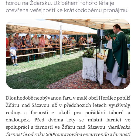
horou na Žďársku. Už během tohoto léta je
otevřena veřejnosti ke krátkodobému pronájmu.
Dlouhodobě neobývanou faru v malé obci Herálec poblíž
Žďáru nad Sázavou už v předchozích letech využívaly
rodiny a farnosti z okolí pro pořádání táborů a
chaloupek. Před dvěma lety se místní farníci ve
spolupráci s farností ve Žďáru nad Sázavou
(herálecká
farnost je od roku 2006 spravována excurrendo z farnosti