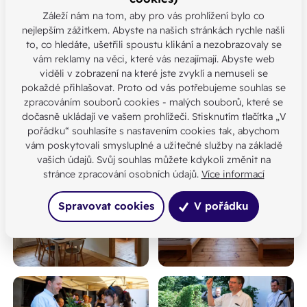
věřící mši svatou, s hudebním vystoupením se poté
Záleží nám na tom, aby pro vás prohlížení bylo co
představila místní schola i dětská schola ze Žďáru, pro
nejlepším zážitkem. Abyste na našich stránkách rychle našli
to, co hledáte, ušetřili spoustu klikání a nezobrazovaly se
děti byl na farní zahradě připraven skákací hrad a
vám reklamy na věci, které vás nezajímají. Abyste web
soutěžní aktivity.
viděli v zobrazení na které jste zvyklí a nemuseli se
pokaždé přihlašovat. Proto od vás potřebujeme souhlas se
Fotoreportáž z nedělního žehnání fary najdete
ZDE
.
zpracováním souborů cookies - malých souborů, které se
dočasně ukládají ve vašem prohlížeči. Stisknutím tlačítka „V
(Foto: Jiří Přichystal, Člověk a víra)
pořádku“ souhlasíte s nastavením cookies tak, abychom
vám poskytovali smysluplné a užitečné služby na základě
vašich údajů. Svůj souhlas můžete kdykoli změnit na
Fotogalerie
stránce zpracování osobních údajů.
Více informací
Spravovat cookies
V pořádku