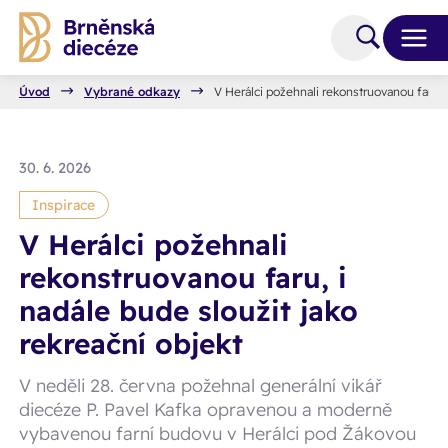
Úvod
Vybrané odkazy
V Herálci požehnali rekonstruovanou faru, i
30. 6. 2026
Inspirace
V Herálci požehnali
rekonstruovanou faru, i
nadále bude sloužit jako
rekreační objekt
V neděli 28. června požehnal generální vikář
diecéze P. Pavel Kafka opravenou a moderně
vybavenou farní budovu v Herálci pod Žákovou