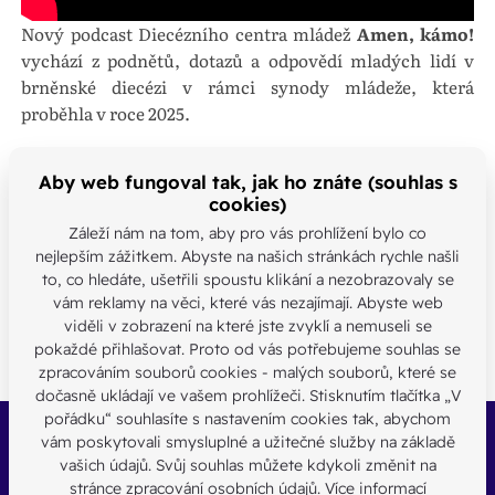
Nový podcast Diecézního centra mládež
Amen, kámo!
vychází z podnětů, dotazů a odpovědí mladých lidí v
brněnské diecézi v rámci synody mládeže, která
proběhla v roce 2025.
Našli jste chybu nebo máte jinou
Aby web fungoval tak, jak ho znáte (souhlas s
cookies)
otázku?
Záleží nám na tom, aby pro vás prohlížení bylo co
Kontaktujte nás
nejlepším zážitkem. Abyste na našich stránkách rychle našli
to, co hledáte, ušetřili spoustu klikání a nezobrazovaly se
SDÍLEJTE:
vám reklamy na věci, které vás nezajímají. Abyste web
viděli v zobrazení na které jste zvyklí a nemuseli se
pokaždé přihlašovat. Proto od vás potřebujeme souhlas se
zpracováním souborů cookies - malých souborů, které se
dočasně ukládají ve vašem prohlížeči. Stisknutím tlačítka „V
pořádku“ souhlasíte s nastavením cookies tak, abychom
vám poskytovali smysluplné a užitečné služby na základě
Buďte s námi v kontaktu
vašich údajů. Svůj souhlas můžete kdykoli změnit na
Jsme k dispozici pokud potřebujete pomoci
stránce zpracování osobních údajů.
Více informací