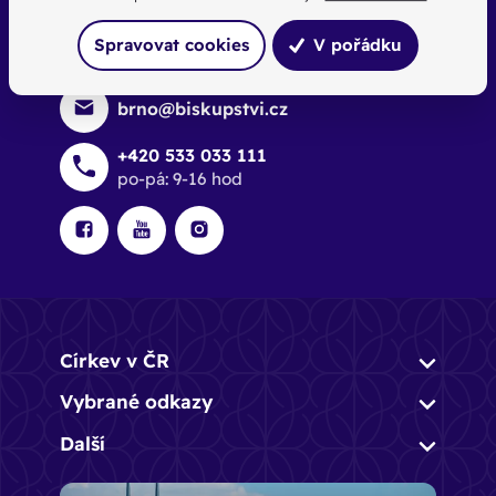
Spravovat cookies
V pořádku
Pro média
brno@biskupstvi.cz
+420 533 033 111
po-pá: 9-16 hod
Církev v ČR
Vybrané odkazy
Další