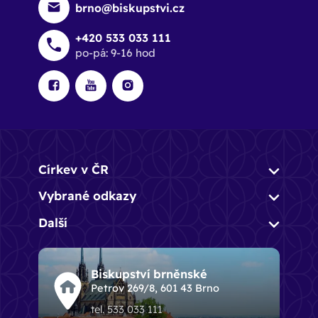
brno@biskupstvi.cz
+420 533 033 111
po-pá: 9-16 hod
Církev v ČR
Vybrané odkazy
Další
Biskupství brněnské
Petrov 269/8, 601 43 Brno
tel. 533 033 111