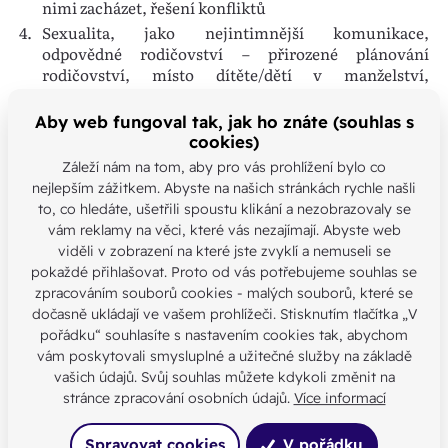
nimi zacházet, řešení konfliktů
Sexualita, jako nejintimnější komunikace,
odpovědné rodičovství – přirozené plánování
rodičovství, místo dítěte/dětí v manželství,
odpuštění
Praktické poznání, „rady“ ze života do života
Aby web fungoval tak, jak ho znáte (souhlas s
(ekonomické minimum pro život manželství a
cookies)
rodiny, vztah k rodičům, sourozencům a přátelům v
Záleží nám na tom, aby pro vás prohlížení bylo co
manželství, řešení náročných životních situací)
nejlepším zážitkem. Abyste na našich stránkách rychle našli
Víra a život z víry, jak katolická církev chápe
to, co hledáte, ušetřili spoustu klikání a nezobrazovaly se
manželství
vám reklamy na věci, které vás nezajímají. Abyste web
viděli v zobrazení na které jste zvyklí a nemuseli se
Obsah manželského slibu a průběh svatebního
pokaždé přihlašovat. Proto od vás potřebujeme souhlas se
obřadu
zpracováním souborů cookies - malých souborů, které se
Více informací a možnost přihlášení
ZDE
.
dočasně ukládají ve vašem prohlížeči. Stisknutím tlačítka „V
pořádku“ souhlasíte s nastavením cookies tak, abychom
vám poskytovali smysluplné a užitečné služby na základě
Související články
vašich údajů. Svůj souhlas můžete kdykoli změnit na
stránce zpracování osobních údajů.
Více informací
24. 7. 2024
Rodiny
Spravovat cookies
V pořádku