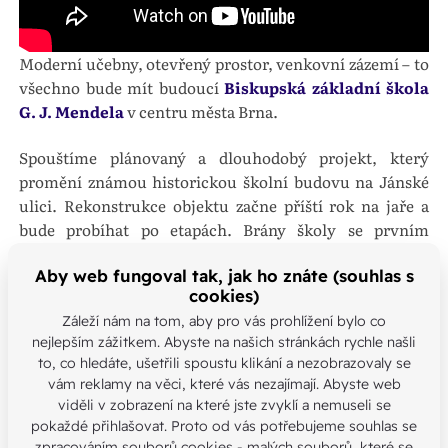
Moderní učebny, otevřený prostor, venkovní zázemí – to
všechno bude mít budoucí
Biskupská základní škola
G. J. Mendela
v centru města Brna.
Spouštíme plánovaný a dlouhodobý projekt, který
promění známou historickou školní budovu na Jánské
ulici. Rekonstrukce objektu začne příští rok na jaře a
bude probíhat po etapách. Brány školy se prvním
žáčkům otevřou ve školním roce 2027/28.
Aby web fungoval tak, jak ho znáte (souhlas s
cookies)
Za architektonickým návrhem stojí studio Riviera
architekti s. r. o.
Záleží nám na tom, aby pro vás prohlížení bylo co
nejlepším zážitkem. Abyste na našich stránkách rychle našli
to, co hledáte, ušetřili spoustu klikání a nezobrazovaly se
Našli jste chybu nebo máte jinou
vám reklamy na věci, které vás nezajímají. Abyste web
viděli v zobrazení na které jste zvyklí a nemuseli se
otázku?
pokaždé přihlašovat. Proto od vás potřebujeme souhlas se
Kontaktujte nás
zpracováním souborů cookies - malých souborů, které se