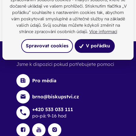
dočasně ukládají ve vašem prohlížeči. Stisknutím tlačítka „V
SDÍLEJTE:
pořádku“ souhlasíte s nastavením cookies tak, abychom
vám poskytovali smysluplné a užitečné služby na základě
vašich údajů. Svůj souhlas můžete kdykoli změnit na
stránce zpracování osobních údajů.
Více informací
Spravovat cookies
V pořádku
Buďte s námi v kontaktu
Jsme k dispozici pokud potřebujete pomoci
Pro média
brno@biskupstvi.cz
+420 533 033 111
po-pá: 9-16 hod