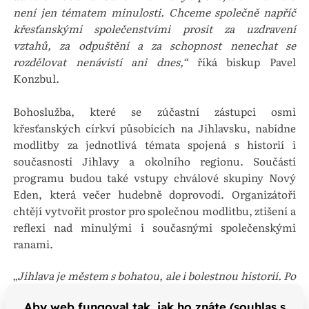
není jen tématem minulosti. Chceme společně napříč
křesťanskými společenstvími prosit za uzdravení
vztahů, za odpuštění a za schopnost nenechat se
rozdělovat nenávistí ani dnes,“
říká biskup Pavel
Konzbul.
Bohoslužba, které se zúčastní zástupci osmi
křesťanských církví působících na Jihlavsku, nabídne
modlitby za jednotlivá témata spojená s historií i
současností Jihlavy a okolního regionu. Součástí
programu budou také vstupy chválové skupiny Nový
Eden, která večer hudebně doprovodí. Organizátoři
chtějí vytvořit prostor pro společnou modlitbu, ztišení a
reflexi nad minulými i současnými společenskými
ranami.
„
Jihlava je městem s bohatou, ale i bolestnou historií. Po
staletí se tu potkávali lidé různých národů, vyznání
Aby web fungoval tak, jak ho znáte (souhlas s
i názorů a spolu s obdobími prosperity přišly i chvíle