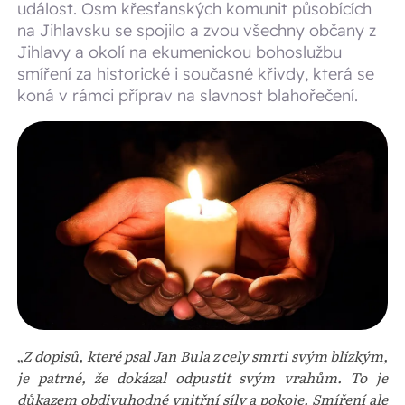
událost. Osm křesťanských komunit působících
na Jihlavsku se spojilo a zvou všechny občany z
Jihlavy a okolí na ekumenickou bohoslužbu
smíření za historické i současné křivdy, která se
koná v rámci příprav na slavnost blahořečení.
„
Z dopisů, které psal Jan Bula z cely smrti svým blízkým,
je patrné, že dokázal odpustit svým vrahům. To je
důkazem obdivuhodné vnitřní síly a pokoje. Smíření ale