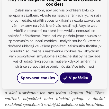
cookies)
nespravedlnosti, násilí a rozdělení mezi lidmi. Mnohé
Záleží nám na tom, aby pro vás prohlížení bylo co
křivdy minulosti jsou dodnes živé v paměti rodin
nejlepším zážitkem. Abyste na našich stránkách rychle našli
i celého regionu. Právě proto je tak důležité hledat cesty
to, co hledáte, ušetřili spoustu klikání a nezobrazovaly se
ke smíření, porozumění a otevřenému rozhovoru. Jsem
vám reklamy na věci, které vás nezajímají. Abyste web
rád, že bohoslužba nechce jen připomínat těžké
viděli v zobrazení na které jste zvyklí a nemuseli se
a tragické okamžiky našich dějin, ale také ukázat naději,
pokaždé přihlašovat. Proto od vás potřebujeme souhlas se
kterou pro nás symbol blahoslavených představuje,
“
zpracováním souborů cookies - malých souborů, které se
uvádí náměstek primátora Jihlavy Petr Piáček.
dočasně ukládají ve vašem prohlížeči. Stisknutím tlačítka „V
pořádku“ souhlasíte s nastavením cookies tak, abychom
vám poskytovali smysluplné a užitečné služby na základě
Program večera začne už v 17:50 úvodními chválami. Po
vašich údajů. Svůj souhlas můžete kdykoli změnit na
přivítání a uvedení do tématu budou následovat
stránce zpracování osobních údajů.
Více informací
modlitby a hudební části zaměřené na odpuštění,
uzdravení vztahů a připomínku obětí totalitních
Spravovat cookies
V pořádku
režimů.
„Budeme rádi, když na bohoslužbu dorazí nejen
věřící, ale i lidé, kteří běžně do kostela nechodí. Nejde
o akci uzavřenou jen pro jednu skupinu lidí. Téma
smíření, odpuštění nebo hledání pokoje v dnešní
rozdělené společnosti se dotýká každého z nás bez ohledu