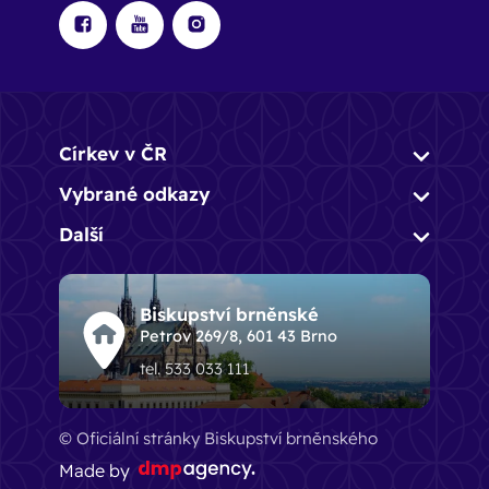
Církev v ČR
Vybrané odkazy
Další
Biskupství brněnské
Petrov 269/8, 601 43 Brno
tel. 533 033 111
© Oficiální stránky Biskupství brněnského
Made by