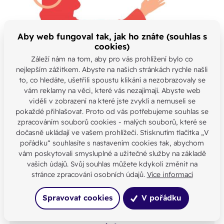
Aby web fungoval tak, jak ho znáte (souhlas s
cookies)
Záleží nám na tom, aby pro vás prohlížení bylo co
nejlepším zážitkem. Abyste na našich stránkách rychle našli
to, co hledáte, ušetřili spoustu klikání a nezobrazovaly se
vám reklamy na věci, které vás nezajímají. Abyste web
viděli v zobrazení na které jste zvyklí a nemuseli se
pokaždé přihlašovat. Proto od vás potřebujeme souhlas se
zpracováním souborů cookies - malých souborů, které se
dočasně ukládají ve vašem prohlížeči. Stisknutím tlačítka „V
pořádku“ souhlasíte s nastavením cookies tak, abychom
vám poskytovali smysluplné a užitečné služby na základě
vašich údajů. Svůj souhlas můžete kdykoli změnit na
stránce zpracování osobních údajů.
Více informací
Spravovat cookies
V pořádku
Našli jste chybu nebo máte jinou