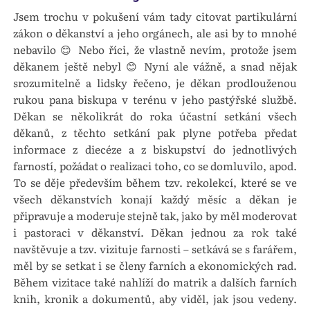
Jsem trochu v pokušení vám tady citovat partikulární
zákon o děkanství a jeho orgánech, ale asi by to mnohé
nebavilo 😊 Nebo říci, že vlastně nevím, protože jsem
děkanem ještě nebyl 😊 Nyní ale vážně, a snad nějak
srozumitelně a lidsky řečeno, je děkan prodlouženou
rukou pana biskupa v terénu v jeho pastýřské službě.
Děkan se několikrát do roka účastní setkání všech
děkanů, z těchto setkání pak plyne potřeba předat
informace z diecéze a z biskupství do jednotlivých
farností, požádat o realizaci toho, co se domluvilo, apod.
To se děje především během tzv. rekolekcí, které se ve
všech děkanstvích konají každý měsíc a děkan je
připravuje a moderuje stejně tak, jako by měl moderovat
i pastoraci v děkanství. Děkan jednou za rok také
navštěvuje a tzv. vizituje farnosti – setkává se s farářem,
měl by se setkat i se členy farních a ekonomických rad.
Během vizitace také nahlíží do matrik a dalších farních
knih, kronik a dokumentů, aby viděl, jak jsou vedeny.