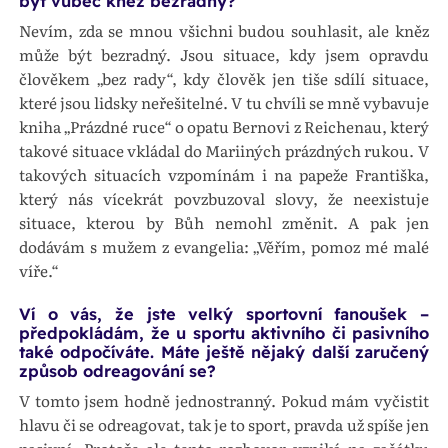
být vůbec kněz bezradný?
Nevím, zda se mnou všichni budou souhlasit, ale kněz
může být bezradný. Jsou situace, kdy jsem opravdu
člověkem „bez rady“, kdy člověk jen tiše sdílí situace,
které jsou lidsky neřešitelné. V tu chvíli se mně vybavuje
kniha „Prázdné ruce“ o opatu Bernovi z Reichenau, který
takové situace vkládal do Mariiných prázdných rukou. V
takových situacích vzpomínám i na papeže Františka,
který nás vícekrát povzbuzoval slovy, že neexistuje
situace, kterou by Bůh nemohl změnit. A pak jen
dodávám s mužem z evangelia: „Věřím, pomoz mé malé
víře.“
Ví o vás, že jste velký sportovní fanoušek –
předpokládám, že u sportu aktivního či pasivního
také odpočíváte. Máte ještě nějaký další zaručený
způsob odreagování se?
V tomto jsem hodně jednostranný. Pokud mám vyčistit
hlavu či se odreagovat, tak je to sport, pravda už spíše jen