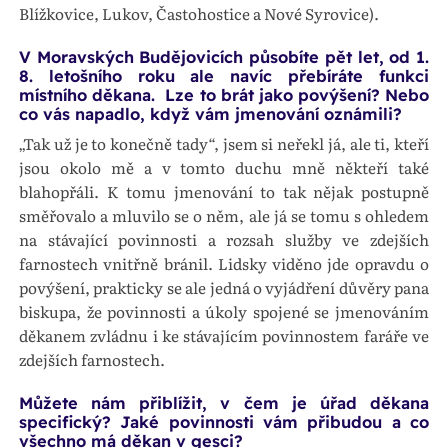
Blížkovice, Lukov, Častohostice a Nové Syrovice).
V Moravských Budějovicích působíte pět let, od 1.
8. letošního roku ale navíc přebíráte funkci
místního děkana. Lze to brát jako povýšení? Nebo
co vás napadlo, když vám jmenování oznámili?
„Tak už je to konečně tady“, jsem si neřekl já, ale ti, kteří
jsou okolo mě a v tomto duchu mně někteří také
blahopřáli. K tomu jmenování to tak nějak postupně
směřovalo a mluvilo se o něm, ale já se tomu s ohledem
na stávající povinnosti a rozsah služby ve zdejších
farnostech vnitřně bránil. Lidsky viděno jde opravdu o
povýšení, prakticky se ale jedná o vyjádření důvěry pana
biskupa, že povinnosti a úkoly spojené se jmenováním
děkanem zvládnu i ke stávajícím povinnostem faráře ve
zdejších farnostech.
Můžete nám přiblížit, v čem je úřad děkana
specifický? Jaké povinnosti vám přibudou a co
všechno má děkan v gesci?