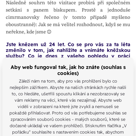
Následně souhrn této vizitace probírá při společném
setkání s panem biskupem. Prostě a jednoduše
cimrmanovsky řečeno (v tomto případě myšleno
oboustranně): Jak se má velitel rozhodnout, když se mu
neřekne, kde jsme 😊
Jste knězem už 24 let. Co se pro vás za ta léta
změnilo v tom, jak nahlížíte a vnímáte kněžskou
službu? Co je dnes z vašeho pohledu v práci
kněze/faráře nejpotřebnější směrem k věřícím?
Aby web fungoval tak, jak ho znáte (souhlas s
Možná se budete divit, ale já kněžskou službu vnímám
cookies)
tak nějak pořád stejně. Mění se okolnosti – např. nástup
Záleží nám na tom, aby pro vás prohlížení bylo co
moderních technologií, které před 24 lety nebyly
nejlepším zážitkem. Abyste na našich stránkách rychle našli
součástí běžného života i života v církvi, apod., ale
to, co hledáte, ušetřili spoustu klikání a nezobrazovaly se
poslání kněze předávat radostnou zprávu evangelia a o ní
vám reklamy na věci, které vás nezajímají. Abyste web
viděli v zobrazení na které jste zvyklí a nemuseli se
svědčit je pořád stejné. Z druhé strany člověk se vyvíjí –
pokaždé přihlašovat. Proto od vás potřebujeme souhlas se
když se někdy vracím ke kázáním, která mám uložená z
zpracováním souborů cookies - malých souborů, které se
dřívějška, tak zjišťuji, že někdy bych to tak už neřekl. A
dočasně ukládají ve vašem prohlížeči. Stisknutím tlačítka „V
co je nejpotřebnější směrem k věřícím? Aby se nám více
pořádku“ souhlasíte s nastavením cookies tak, abychom