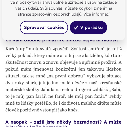
a více dostávalo „do krve“ vědomí daru víry a evangelia a
vám poskytovali smysluplné a užitečné služby na základě
žili ho jako dar, o který je potřebné se také dělit, svědčit o
vašich údajů. Svůj souhlas můžete kdykoli změnit na
něm. My jsme si tak nějak zvykli na prožívání víry v
stránce zpracování osobních údajů.
Více informací
kostele a v domovech, ale už méně jsme křesťany a
svědky i mimo tyto životní prostory.
Spravovat cookies
V pořádku
Co vám osobně přináší ve službě největší radost?
Každá upřímná svatá zpověď. Svátost smíření je totiž
velký poklad, který máme a raduji se z každého, kdo tuto
skutečnost znovu a znovu objevuje a upřímně prožívá. A
pokud mám jmenovat konkrétní jen takovou lidskou
situaci, tak se mně „na první dobrou“ vybavuje situace
dva roky stará, jak jedno malé děvče z naší křesťanské
mateřské školky Jabula na celou drogerii zahlásí: „Babi,
to je můj pan farář, ne farář, ale můj pan farář.“ Tehdy
mně to lidsky potěšilo, že i do života malého dítěte může
člověk pozitivně vstoupit jako kněz.
A naopak –⁠⁠⁠⁠⁠⁠ zažil jste někdy bezradnost? A může