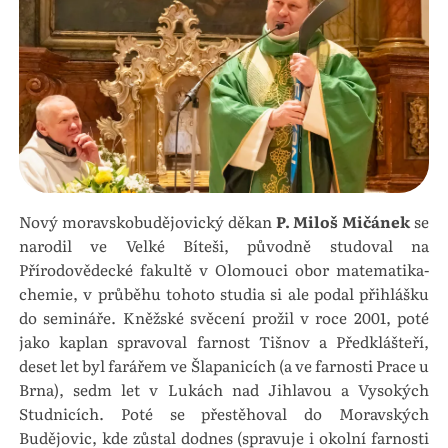
Nový moravskobudějovický děkan
P. Miloš Mičánek
se
narodil ve Velké Bíteši, původně studoval na
Přírodovědecké fakultě v Olomouci obor matematika-
chemie, v průběhu tohoto studia si ale podal přihlášku
do semináře. Kněžské svěcení prožil v roce 2001, poté
jako kaplan spravoval farnost Tišnov a Předklášteří,
deset let byl farářem ve Šlapanicích (a ve farnosti Prace u
Brna), sedm let v Lukách nad Jihlavou a Vysokých
Studnicích. Poté se přestěhoval do Moravských
Budějovic, kde zůstal dodnes (spravuje i okolní farnosti