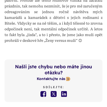
pasivní. Protože ale tento rozhovor vzniká na začátku
prázdnin, tak nemohu nezmínit, že je pro mě zaručeným
odreagováním se jednou ročně návštěva mých
kamarádů a kamarádek z dětství s jejich rodinami z
Bíteše. Vždycky se na ně těším, a i když tělesně to zrovna
odpočinek není, tak mentální odpočinek určitě. A letos
to fakt byla „jízda“, a to i přesto, že jsme jako muži opět
prohráli v deskové hře „Ženy versus muži“ 😊
Našli jste chybu nebo máte jinou
otázku?
Kontaktujte nás
SDÍLEJTE: