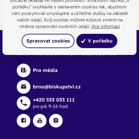
dočasně ukládají ve vašem prohlížeči. Stisknutím tlačítka „V
pořádku“ souhlasíte s nastavením cookies tak, abychom
vám poskytovali smysluplné a užitečné služby na základě
vašich údajů. Svůj souhlas můžete kdykoli změnit na
stránce zpracování osobních údajů.
Více informací
Spravovat cookies
V pořádku
Buďte s námi v kontaktu
Jsme k dispozici pokud potřebujete pomoci
Pro média
brno@biskupstvi.cz
+420 533 033 111
po-pá: 9-16 hod