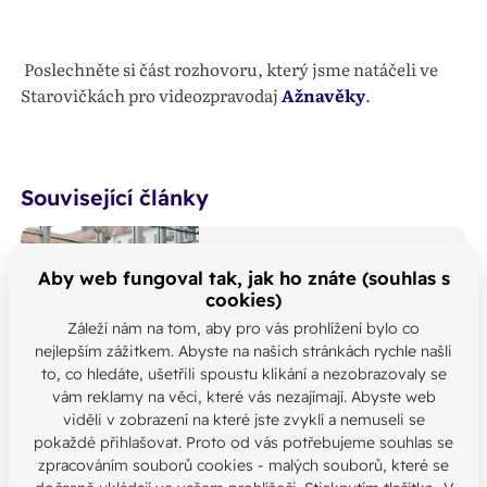
Poslechněte si část rozhovoru, který jsme natáčeli ve
Starovičkách pro videozpravodaj
Ažnavěky
.
Související články
7. 2. 2026
Sledujte nový díl
Aby web fungoval tak, jak ho znáte (souhlas s
videolistu AŽNAVĚKY – o
cookies)
našich mučednících Janu
Záleží nám na tom, aby pro vás prohlížení bylo co
Bulovi a Václavu Drbolovi
nejlepším zážitkem. Abyste na našich stránkách rychle našli
to, co hledáte, ušetřili spoustu klikání a nezobrazovaly se
Našli jste chybu nebo máte jinou
vám reklamy na věci, které vás nezajímají. Abyste web
otázku?
viděli v zobrazení na které jste zvyklí a nemuseli se
Kontaktujte nás
pokaždé přihlašovat. Proto od vás potřebujeme souhlas se
zpracováním souborů cookies - malých souborů, které se
SDÍLEJTE: