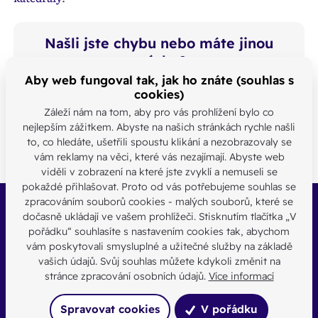
Našli jste chybu nebo máte jinou
otázku?
Aby web fungoval tak, jak ho znáte (souhlas s
Kontaktujte nás
cookies)
SDÍLEJTE:
Záleží nám na tom, aby pro vás prohlížení bylo co
nejlepším zážitkem. Abyste na našich stránkách rychle našli
to, co hledáte, ušetřili spoustu klikání a nezobrazovaly se
vám reklamy na věci, které vás nezajímají. Abyste web
viděli v zobrazení na které jste zvyklí a nemuseli se
pokaždé přihlašovat. Proto od vás potřebujeme souhlas se
zpracováním souborů cookies - malých souborů, které se
Buďte s námi v kontaktu
dočasně ukládají ve vašem prohlížeči. Stisknutím tlačítka „V
pořádku“ souhlasíte s nastavením cookies tak, abychom
Jsme k dispozici pokud potřebujete pomoci
vám poskytovali smysluplné a užitečné služby na základě
vašich údajů. Svůj souhlas můžete kdykoli změnit na
Pro média
stránce zpracování osobních údajů.
Více informací
Spravovat cookies
V pořádku
brno@biskupstvi.cz