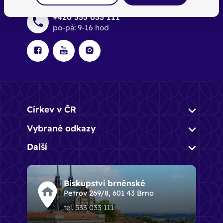
+420 533 033 111
po-pá: 9-16 hod
Církev v ČR
Vybrané odkazy
Další
Biskupství brněnské
Petrov 269/8, 601 43 Brno
tel. 533 033 111