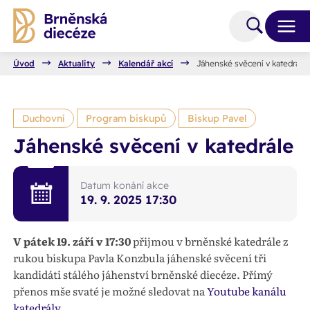
Úvod
Aktuality
Kalendář akcí
Jáhenské svěcení v katedrále
Duchovní
Program biskupů
Biskup Pavel
Jáhenské svěcení v katedrále
Datum konání akce
19. 9. 2025
17:30
V pátek 19. září v 17:30
přijmou v brněnské katedrále z
rukou biskupa Pavla Konzbula jáhenské svěcení tři
kandidáti stálého jáhenství brněnské diecéze. Přímý
přenos mše svaté je možné sledovat na
Youtube kanálu
katedrály
.