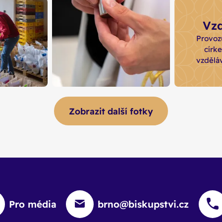
000
Bisku
Vzd
Konzb
Provoz
 školách s
vede diec
círke
avky a
vzděláv
lní
ientů
3600 křtů
Zobrazit další fotky
roční statistika nově
pokřtěných je v brněnské
nabízí 106
diecézi velmi příznivá -
ociálních
kromě novorozenců se na
blastních
křest každoročně
e v
připravují i dospělí
m městě
katechumeni
Pro média
brno@biskupstvi.cz