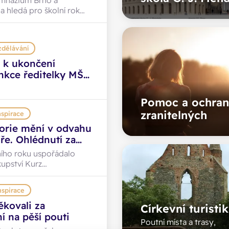
mnázium Brno a
a hledá pro školní rok
sistentku pedagoga do
y. Náplní její práce bude
e se speciálními
zdělávání
potřebami při vzdělávání,
 činnostech a
 k ukončení
o kolektivu.
nkce ředitelky MŠ
r. Aleny Žákové
Pomoc a ochran
zranitelných
nspirace
eorie mění v odvahu
íře. Ohlédnutí za
ačním kurzem
ního roku uspořádalo
upství Kurz
 Jak probíhal a jaké
? Nabízíme krátké
nspirace
ěkovali za
Církevní turisti
í na pěší pouti
Poutní místa a trasy,