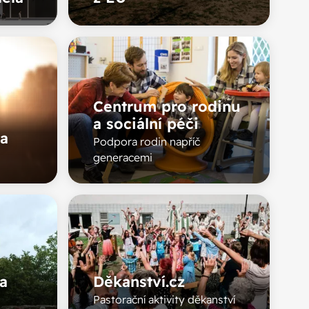
Centrum pro rodinu
a sociální péči
a
Podpora rodin napříč
generacemi
ka
Děkanství.cz
Pastorační aktivity děkanství