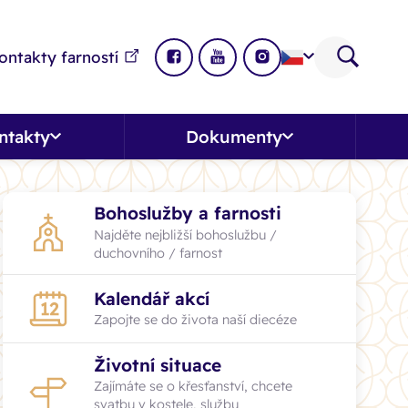
ontakty farností
ntakty
Dokumenty
Bohoslužby a farnosti
Najděte nejbližší bohoslužbu /
duchovního / farnost
Kalendář akcí
Projekty
Zapojte se do života naší diecéze
Zapojte se do projektů v diecézi i vy! Růz
Životní situace
formy evangelizace, nápady a inspirace n
Zajímáte se o křesťanství, chcete
svatbu v kostele, službu