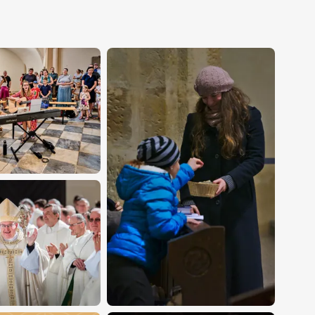
rností
diecéze žije ve
stech
ími aktivitami