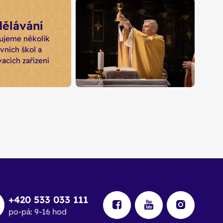
p Pavel
10445 donátorů
ělávání
ul
se podílí na
spolufinancování chodu
ujeme několik
ézi od roku 2022
diecéze - každému z nich
vních škol a
ze srdce děkujeme
acích zařízení
Přes 310 kněží
zajištuje duchovní správu
diecéze - od křtů,
biřmování nebo svateb až
po svátosti nemocných
nebo pohřby
+420 533 033 111
po-pá: 9-16 hod