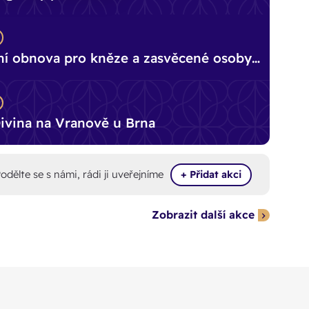
í obnova pro kněze a zasvěcené osoby
ově u Brna
Divina na Vranově u Brna
modlitbě
Bohoslužba
Odborná
odělte se s námi, rádi ji uveřejníme
+ Přidat akci
před
smíření v Jihlavě
konference o
ením
Janu Bulovi a
Václavu Drbolovi
Zobrazit další akce