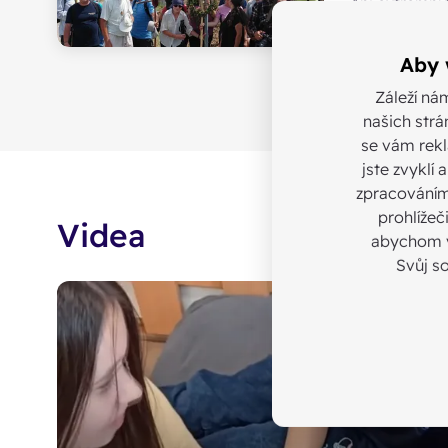
Ani extrémní
července a s
dvěma desítk
Aby 
cestu z Lukov
symbolicky t
Záleží ná
blahoslavenýc
našich strá
Václava Drbol
se vám rekl
jste zvyklí
zpracováním
prohlížeč
Videa
abychom v
Svůj s