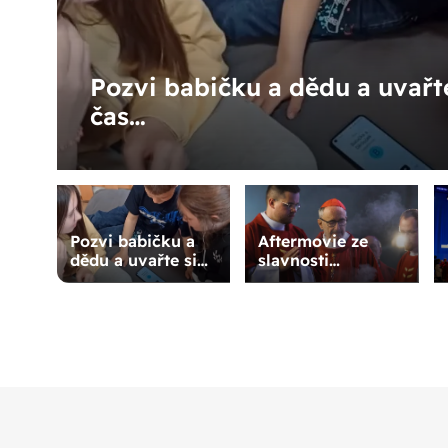
Pozvi babičku a dědu a uvařt
čas…
Pozvi babičku a
Aftermovie ze
dědu a uvařte si
slavnosti
společný čas…
blahořečení