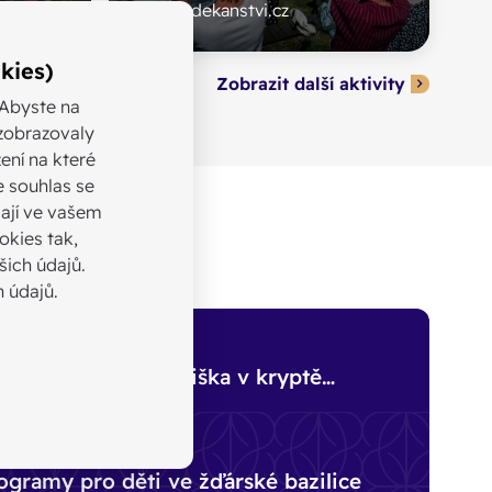
www.dekanstvi.cz
kies)
Zobrazit další aktivity
 Abyste na
ezobrazovaly
ení na které
e souhlas se
ají ve vašem
okies tak,
ich údajů.
 údajů.
Jubileum sv. Františka v kryptě
y
í
Ostatní
ogramy pro děti ve žďárské bazilice