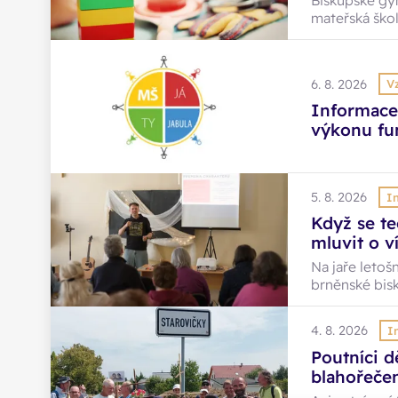
Biskupské gy
školy
mateřská škol
2026/2027 a
mateřské škol
podpora dítět
6. 8. 2026
V
vzdělávacími 
každodenních
Informace
začleňování d
výkonu fu
Jabula Mg
5. 8. 2026
I
Když se t
mluvit o v
evangeliz
Na jaře letoš
brněnské bisk
evangelizace.
přinesl plody
4. 8. 2026
I
ohlédnutí.
Poutníci d
blahořečen