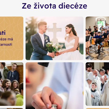
Ze života diecéze
ti
céze má
farností
1000 svateb
442 fa
ročně oddají diecézní
brněnská 
kněží přibližně 1000 párů
442 farno
pastoračn