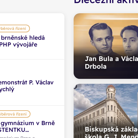
běrová řízení
 brněnské hledá
 PHP vývojáře
Jan Bula a Václ
Drbola
monstrát P. Václav
ychlý
ýběrová řízení
 gymnázium v Brně
Biskupská zákla
ISTENTKU
škola G. J. Men
 do mateřské