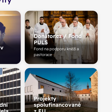
Donátor.cz / Fond
PULS
av
Fond na podporu kněží a
pastorace
Projekty
dní
spolufinancované
dela
z EU