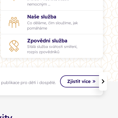
farnostmi z celé naší diecéze.
nemocným …
Naše služba
Zjistit více
Co děláme, čím sloužíme, jak
pomáháme
Zpovědní služba
Stálá služba svátosti smíření,
rozpis zpovědníků
Zjistit více
›
 publikace pro děti i dospělé.
vity