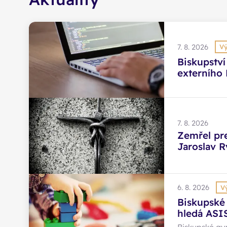
7. 8. 2026
Vý
Biskupství
externího
7. 8. 2026
Zemřel pre
Jaroslav R
6. 8. 2026
V
Biskupské
hledá AS
PEDAGOGA