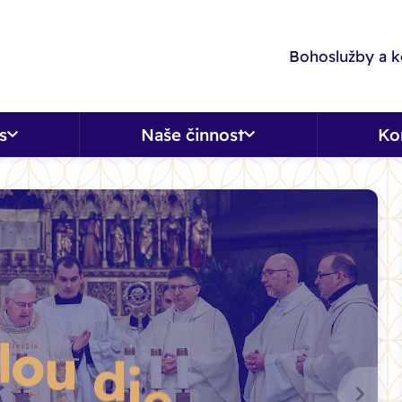
Bohoslužby a k
s
Naše činnost
Ko
›