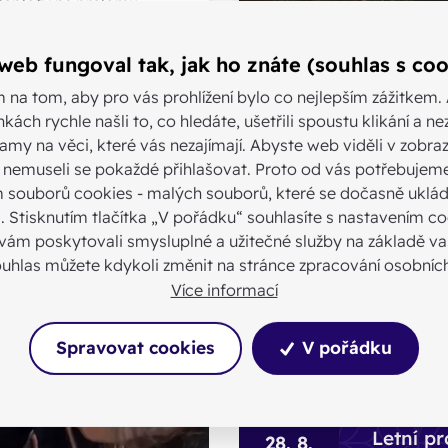
 teploty na přelomu
ubytování na farách
rpna nezabránily téměř
ám poutníků vydat se na
web fungoval tak, jak ho znáte (souhlas s coo
a do Staroviček a
Zobrazit další aktuality
ak propojit rodné obce
m na tom, aby pro vás prohlížení bylo co nejlepším zážitkem.
h kněží Jana Buly a
nkách rychle našli to, co hledáte, ušetřili spoustu klikání a n
y.
amy na věci, které vás nezajímají. Abyste web viděli v zobraz
 a nemuseli se pokaždé přihlašovat. Proto od vás potřebujem
 souborů cookies - malých souborů, které se dočasně uklád
i. Stisknutím tlačítka „V pořádku“ souhlasíte s nastavením co
Akce
ám poskytovali smysluplné a užitečné služby na základě vaš
ouhlas můžete kdykoli změnit na stránce zpracování osobních
Více informací
18. 6.
Kultura
-
Výstava 
20. 9.
Spravovat cookies
V pořádku
katedrál
1
.
Vzděláván
-
Letní pr
28. 8.